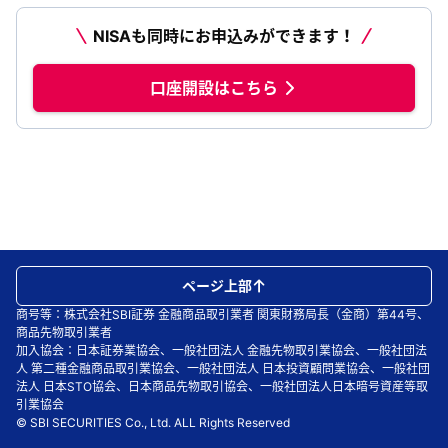
NISAも同時にお申込みができます！
口座開設はこちら
ページ上部
商号等：株式会社SBI証券 金融商品取引業者 関東財務局長（金商）第44号、
商品先物取引業者
加入協会：日本証券業協会、一般社団法人 金融先物取引業協会、一般社団法
人 第二種金融商品取引業協会、一般社団法人 日本投資顧問業協会、一般社団
法人 日本STO協会、日本商品先物取引協会、一般社団法人日本暗号資産等取
引業協会
© SBI SECURITIES Co., Ltd. ALL Rights Reserved