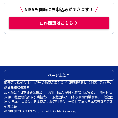
NISAも同時にお申込みができます！
口座開設はこちら
ページ上部
商号等：株式会社SBI証券 金融商品取引業者 関東財務局長（金商）第44号、
商品先物取引業者
加入協会：日本証券業協会、一般社団法人 金融先物取引業協会、一般社団法
人 第二種金融商品取引業協会、一般社団法人 日本投資顧問業協会、一般社団
法人 日本STO協会、日本商品先物取引協会、一般社団法人日本暗号資産等取
引業協会
© SBI SECURITIES Co., Ltd. ALL Rights Reserved