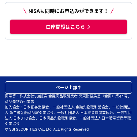
NISAも同時にお申込みができます！
口座開設はこちら
ページ上部
商号等：株式会社SBI証券 金融商品取引業者 関東財務局長（金商）第44号、
商品先物取引業者
加入協会：日本証券業協会、一般社団法人 金融先物取引業協会、一般社団法
人 第二種金融商品取引業協会、一般社団法人 日本投資顧問業協会、一般社団
法人 日本STO協会、日本商品先物取引協会、一般社団法人日本暗号資産等取
引業協会
© SBI SECURITIES Co., Ltd. ALL Rights Reserved