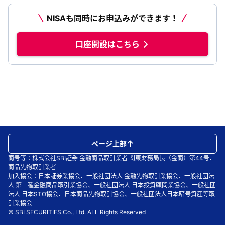
NISAも同時にお申込みができます！
口座開設はこちら
ページ上部
商号等：株式会社SBI証券 金融商品取引業者 関東財務局長（金商）第44号、
商品先物取引業者
加入協会：日本証券業協会、一般社団法人 金融先物取引業協会、一般社団法
人 第二種金融商品取引業協会、一般社団法人 日本投資顧問業協会、一般社団
法人 日本STO協会、日本商品先物取引協会、一般社団法人日本暗号資産等取
引業協会
© SBI SECURITIES Co., Ltd. ALL Rights Reserved