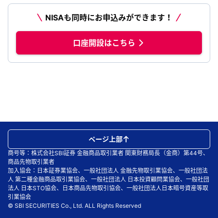
NISAも同時にお申込みができます！
口座開設はこちら
ページ上部
商号等：株式会社SBI証券 金融商品取引業者 関東財務局長（金商）第44号、
商品先物取引業者
加入協会：日本証券業協会、一般社団法人 金融先物取引業協会、一般社団法
人 第二種金融商品取引業協会、一般社団法人 日本投資顧問業協会、一般社団
法人 日本STO協会、日本商品先物取引協会、一般社団法人日本暗号資産等取
引業協会
© SBI SECURITIES Co., Ltd. ALL Rights Reserved