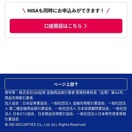
NISAも同時にお申込みができます！
口座開設はこちら
ページ上部
商号等：株式会社SBI証券 金融商品取引業者 関東財務局長（金商）第44号、
商品先物取引業者
加入協会：日本証券業協会、一般社団法人 金融先物取引業協会、一般社団法
人 第二種金融商品取引業協会、一般社団法人 日本投資顧問業協会、一般社団
法人 日本STO協会、日本商品先物取引協会、一般社団法人日本暗号資産等取
引業協会
© SBI SECURITIES Co., Ltd. ALL Rights Reserved