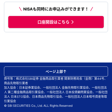
NISAも同時にお申込みができます！
口座開設はこちら
ページ上部
商号等：株式会社SBI証券 金融商品取引業者 関東財務局長（金商）第44号、
商品先物取引業者
加入協会：日本証券業協会、一般社団法人 金融先物取引業協会、一般社団法
人 第二種金融商品取引業協会、一般社団法人 日本投資顧問業協会、一般社団
法人 日本STO協会、日本商品先物取引協会、一般社団法人日本暗号資産等取
引業協会
© SBI SECURITIES Co., Ltd. ALL Rights Reserved