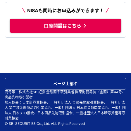
NISAも同時にお申込みができます！
口座開設はこちら
ページ上部
商号等：株式会社SBI証券 金融商品取引業者 関東財務局長（金商）第44号、
商品先物取引業者
加入協会：日本証券業協会、一般社団法人 金融先物取引業協会、一般社団法
人 第二種金融商品取引業協会、一般社団法人 日本投資顧問業協会、一般社団
法人 日本STO協会、日本商品先物取引協会、一般社団法人日本暗号資産等取
引業協会
© SBI SECURITIES Co., Ltd. ALL Rights Reserved