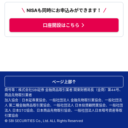
NISAも同時にお申込みができます！
口座開設はこちら
ページ上部
商号等：株式会社SBI証券 金融商品取引業者 関東財務局長（金商）第44号、
商品先物取引業者
加入協会：日本証券業協会、一般社団法人 金融先物取引業協会、一般社団法
人 第二種金融商品取引業協会、一般社団法人 日本投資顧問業協会、一般社団
法人 日本STO協会、日本商品先物取引協会、一般社団法人日本暗号資産等取
引業協会
© SBI SECURITIES Co., Ltd. ALL Rights Reserved