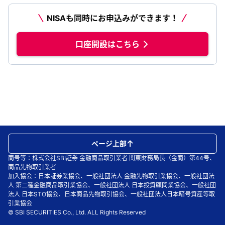
NISAも同時にお申込みができます！
口座開設はこちら
ページ上部
商号等：株式会社SBI証券 金融商品取引業者 関東財務局長（金商）第44号、
商品先物取引業者
加入協会：日本証券業協会、一般社団法人 金融先物取引業協会、一般社団法
人 第二種金融商品取引業協会、一般社団法人 日本投資顧問業協会、一般社団
法人 日本STO協会、日本商品先物取引協会、一般社団法人日本暗号資産等取
引業協会
© SBI SECURITIES Co., Ltd. ALL Rights Reserved