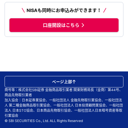
NISAも同時にお申込みができます！
口座開設はこちら
ページ上部
商号等：株式会社SBI証券 金融商品取引業者 関東財務局長（金商）第44号、
商品先物取引業者
加入協会：日本証券業協会、一般社団法人 金融先物取引業協会、一般社団法
人 第二種金融商品取引業協会、一般社団法人 日本投資顧問業協会、一般社団
法人 日本STO協会、日本商品先物取引協会、一般社団法人日本暗号資産等取
引業協会
© SBI SECURITIES Co., Ltd. ALL Rights Reserved