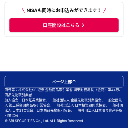
NISAも同時にお申込みができます！
口座開設はこちら
ページ上部
商号等：株式会社SBI証券 金融商品取引業者 関東財務局長（金商）第44号、
商品先物取引業者
加入協会：日本証券業協会、一般社団法人 金融先物取引業協会、一般社団法
人 第二種金融商品取引業協会、一般社団法人 日本投資顧問業協会、一般社団
法人 日本STO協会、日本商品先物取引協会、一般社団法人日本暗号資産等取
引業協会
© SBI SECURITIES Co., Ltd. ALL Rights Reserved