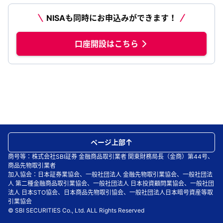
NISAも同時にお申込みができます！
口座開設はこちら
ページ上部
商号等：株式会社SBI証券 金融商品取引業者 関東財務局長（金商）第44号、
商品先物取引業者
加入協会：日本証券業協会、一般社団法人 金融先物取引業協会、一般社団法
人 第二種金融商品取引業協会、一般社団法人 日本投資顧問業協会、一般社団
法人 日本STO協会、日本商品先物取引協会、一般社団法人日本暗号資産等取
引業協会
© SBI SECURITIES Co., Ltd. ALL Rights Reserved