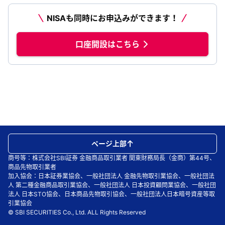
NISAも同時にお申込みができます！
口座開設はこちら
ページ上部
商号等：株式会社SBI証券 金融商品取引業者 関東財務局長（金商）第44号、
商品先物取引業者
加入協会：日本証券業協会、一般社団法人 金融先物取引業協会、一般社団法
人 第二種金融商品取引業協会、一般社団法人 日本投資顧問業協会、一般社団
法人 日本STO協会、日本商品先物取引協会、一般社団法人日本暗号資産等取
引業協会
© SBI SECURITIES Co., Ltd. ALL Rights Reserved