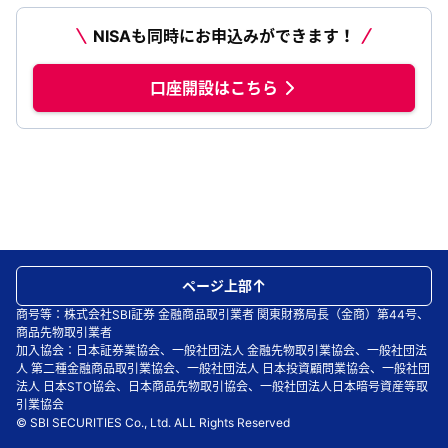
NISAも同時にお申込みができます！
口座開設はこちら
ページ上部
商号等：株式会社SBI証券 金融商品取引業者 関東財務局長（金商）第44号、
商品先物取引業者
加入協会：日本証券業協会、一般社団法人 金融先物取引業協会、一般社団法
人 第二種金融商品取引業協会、一般社団法人 日本投資顧問業協会、一般社団
法人 日本STO協会、日本商品先物取引協会、一般社団法人日本暗号資産等取
引業協会
© SBI SECURITIES Co., Ltd. ALL Rights Reserved