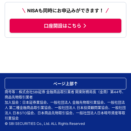
NISAも同時にお申込みができます！
口座開設はこちら
ページ上部
商号等：株式会社SBI証券 金融商品取引業者 関東財務局長（金商）第44号、
商品先物取引業者
加入協会：日本証券業協会、一般社団法人 金融先物取引業協会、一般社団法
人 第二種金融商品取引業協会、一般社団法人 日本投資顧問業協会、一般社団
法人 日本STO協会、日本商品先物取引協会、一般社団法人日本暗号資産等取
引業協会
© SBI SECURITIES Co., Ltd. ALL Rights Reserved