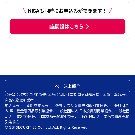
NISAも同時にお申込みができます！
口座開設はこちら
ページ上部
商号等：株式会社SBI証券 金融商品取引業者 関東財務局長（金商）第44号、
商品先物取引業者
加入協会：日本証券業協会、一般社団法人 金融先物取引業協会、一般社団法
人 第二種金融商品取引業協会、一般社団法人 日本投資顧問業協会、一般社団
法人 日本STO協会、日本商品先物取引協会、一般社団法人日本暗号資産等取
引業協会
© SBI SECURITIES Co., Ltd. ALL Rights Reserved