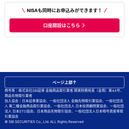
NISAも同時にお申込みができます！
口座開設はこちら
ページ上部
商号等：株式会社SBI証券 金融商品取引業者 関東財務局長（金商）第44号、
商品先物取引業者
加入協会：日本証券業協会、一般社団法人 金融先物取引業協会、一般社団法
人 第二種金融商品取引業協会、一般社団法人 日本投資顧問業協会、一般社団
法人 日本STO協会、日本商品先物取引協会、一般社団法人日本暗号資産等取
引業協会
© SBI SECURITIES Co., Ltd. ALL Rights Reserved