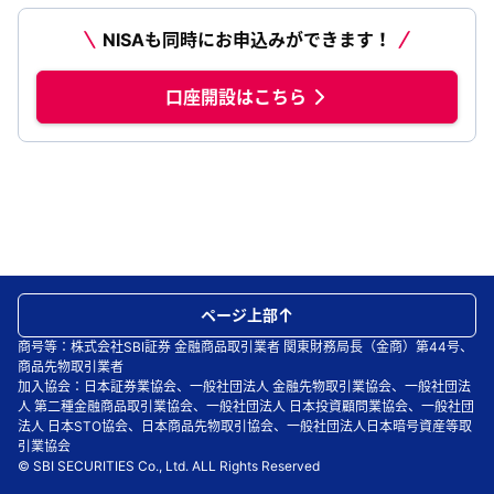
NISAも同時にお申込みができます！
口座開設はこちら
ページ上部
商号等：株式会社SBI証券 金融商品取引業者 関東財務局長（金商）第44号、
商品先物取引業者
加入協会：日本証券業協会、一般社団法人 金融先物取引業協会、一般社団法
人 第二種金融商品取引業協会、一般社団法人 日本投資顧問業協会、一般社団
法人 日本STO協会、日本商品先物取引協会、一般社団法人日本暗号資産等取
引業協会
© SBI SECURITIES Co., Ltd. ALL Rights Reserved