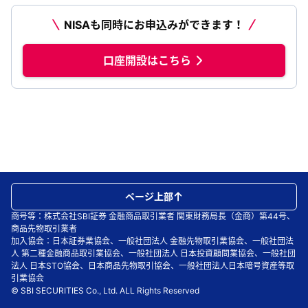
NISAも同時にお申込みができます！
口座開設はこちら
ページ上部
商号等：株式会社SBI証券 金融商品取引業者 関東財務局長（金商）第44号、
商品先物取引業者
加入協会：日本証券業協会、一般社団法人 金融先物取引業協会、一般社団法
人 第二種金融商品取引業協会、一般社団法人 日本投資顧問業協会、一般社団
法人 日本STO協会、日本商品先物取引協会、一般社団法人日本暗号資産等取
引業協会
© SBI SECURITIES Co., Ltd. ALL Rights Reserved