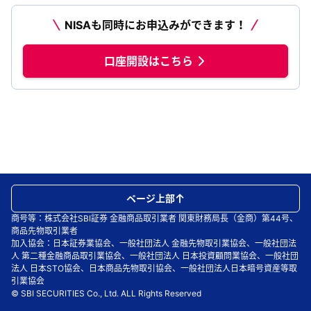
NISAも同時にお申込みができます！
口座開設はこちら
ページ上部
商号等：株式会社SBI証券 金融商品取引業者 関東財務局長（金商）第44号、
商品先物取引業者
加入協会：日本証券業協会、一般社団法人 金融先物取引業協会、一般社団法
人 第二種金融商品取引業協会、一般社団法人 日本投資顧問業協会、一般社団
法人 日本STO協会、日本商品先物取引協会、一般社団法人日本暗号資産等取
引業協会
© SBI SECURITIES Co., Ltd. ALL Rights Reserved