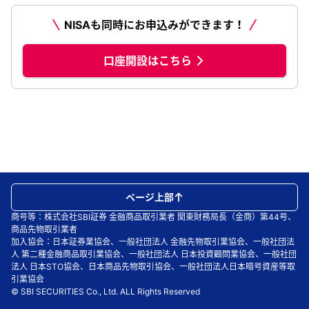
NISAも同時にお申込みができます！
口座開設はこちら
ページ上部
商号等：株式会社SBI証券 金融商品取引業者 関東財務局長（金商）第44号、
商品先物取引業者
加入協会：日本証券業協会、一般社団法人 金融先物取引業協会、一般社団法
人 第二種金融商品取引業協会、一般社団法人 日本投資顧問業協会、一般社団
法人 日本STO協会、日本商品先物取引協会、一般社団法人日本暗号資産等取
引業協会
© SBI SECURITIES Co., Ltd. ALL Rights Reserved