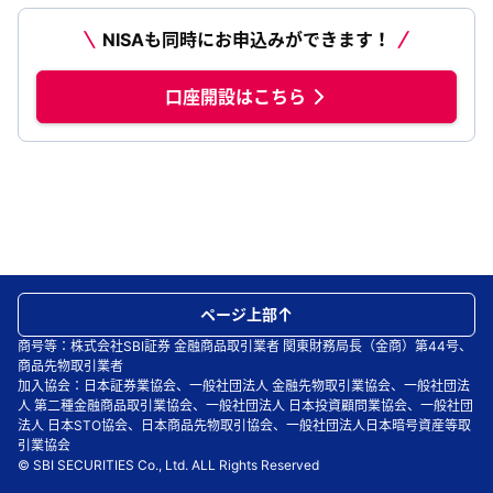
NISAも同時にお申込みができます！
口座開設はこちら
ページ上部
商号等：株式会社SBI証券 金融商品取引業者 関東財務局長（金商）第44号、
商品先物取引業者
加入協会：日本証券業協会、一般社団法人 金融先物取引業協会、一般社団法
人 第二種金融商品取引業協会、一般社団法人 日本投資顧問業協会、一般社団
法人 日本STO協会、日本商品先物取引協会、一般社団法人日本暗号資産等取
引業協会
© SBI SECURITIES Co., Ltd. ALL Rights Reserved