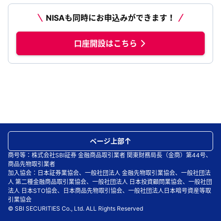
NISAも同時にお申込みができます！
口座開設はこちら
ページ上部
商号等：株式会社SBI証券 金融商品取引業者 関東財務局長（金商）第44号、
商品先物取引業者
加入協会：日本証券業協会、一般社団法人 金融先物取引業協会、一般社団法
人 第二種金融商品取引業協会、一般社団法人 日本投資顧問業協会、一般社団
法人 日本STO協会、日本商品先物取引協会、一般社団法人日本暗号資産等取
引業協会
© SBI SECURITIES Co., Ltd. ALL Rights Reserved