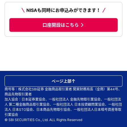
NISAも同時にお申込みができます！
口座開設はこちら
ページ上部
商号等：株式会社SBI証券 金融商品取引業者 関東財務局長（金商）第44号、
商品先物取引業者
加入協会：日本証券業協会、一般社団法人 金融先物取引業協会、一般社団法
人 第二種金融商品取引業協会、一般社団法人 日本投資顧問業協会、一般社団
法人 日本STO協会、日本商品先物取引協会、一般社団法人日本暗号資産等取
引業協会
© SBI SECURITIES Co., Ltd. ALL Rights Reserved