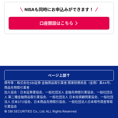
NISAも同時にお申込みができます！
口座開設はこちら
ページ上部
商号等：株式会社SBI証券 金融商品取引業者 関東財務局長（金商）第44号、
商品先物取引業者
加入協会：日本証券業協会、一般社団法人 金融先物取引業協会、一般社団法
人 第二種金融商品取引業協会、一般社団法人 日本投資顧問業協会、一般社団
法人 日本STO協会、日本商品先物取引協会、一般社団法人日本暗号資産等取
引業協会
© SBI SECURITIES Co., Ltd. ALL Rights Reserved