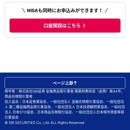
NISAも同時にお申込みができます！
口座開設はこちら
ページ上部
商号等：株式会社SBI証券 金融商品取引業者 関東財務局長（金商）第44号、
商品先物取引業者
加入協会：日本証券業協会、一般社団法人 金融先物取引業協会、一般社団法
人 第二種金融商品取引業協会、一般社団法人 日本投資顧問業協会、一般社団
法人 日本STO協会、日本商品先物取引協会、一般社団法人日本暗号資産等取
引業協会
© SBI SECURITIES Co., Ltd. ALL Rights Reserved