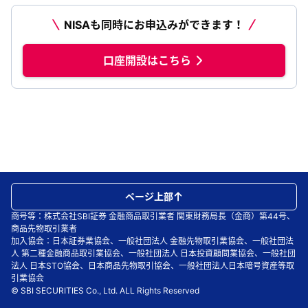
NISAも同時にお申込みができます！
口座開設はこちら
ページ上部
商号等：株式会社SBI証券 金融商品取引業者 関東財務局長（金商）第44号、
商品先物取引業者
加入協会：日本証券業協会、一般社団法人 金融先物取引業協会、一般社団法
人 第二種金融商品取引業協会、一般社団法人 日本投資顧問業協会、一般社団
法人 日本STO協会、日本商品先物取引協会、一般社団法人日本暗号資産等取
引業協会
© SBI SECURITIES Co., Ltd. ALL Rights Reserved