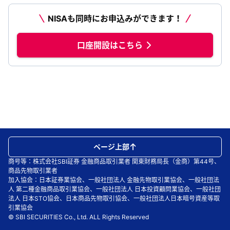
NISAも同時にお申込みができます！
口座開設はこちら
ページ上部
商号等：株式会社SBI証券 金融商品取引業者 関東財務局長（金商）第44号、
商品先物取引業者
加入協会：日本証券業協会、一般社団法人 金融先物取引業協会、一般社団法
人 第二種金融商品取引業協会、一般社団法人 日本投資顧問業協会、一般社団
法人 日本STO協会、日本商品先物取引協会、一般社団法人日本暗号資産等取
引業協会
© SBI SECURITIES Co., Ltd. ALL Rights Reserved