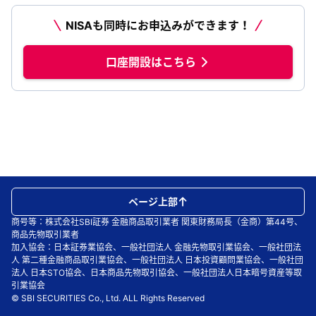
NISAも同時にお申込みができます！
口座開設はこちら
ページ上部
商号等：株式会社SBI証券 金融商品取引業者 関東財務局長（金商）第44号、
商品先物取引業者
加入協会：日本証券業協会、一般社団法人 金融先物取引業協会、一般社団法
人 第二種金融商品取引業協会、一般社団法人 日本投資顧問業協会、一般社団
法人 日本STO協会、日本商品先物取引協会、一般社団法人日本暗号資産等取
引業協会
© SBI SECURITIES Co., Ltd. ALL Rights Reserved