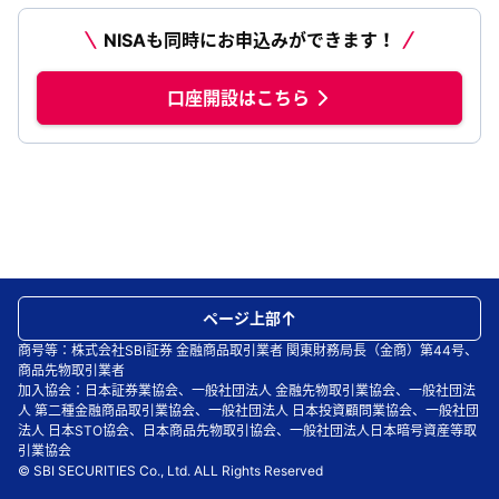
NISAも同時にお申込みができます！
口座開設はこちら
ページ上部
商号等：株式会社SBI証券 金融商品取引業者 関東財務局長（金商）第44号、
商品先物取引業者
加入協会：日本証券業協会、一般社団法人 金融先物取引業協会、一般社団法
人 第二種金融商品取引業協会、一般社団法人 日本投資顧問業協会、一般社団
法人 日本STO協会、日本商品先物取引協会、一般社団法人日本暗号資産等取
引業協会
© SBI SECURITIES Co., Ltd. ALL Rights Reserved