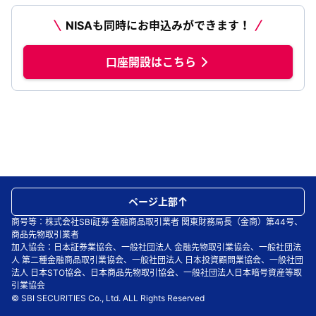
NISAも同時にお申込みができます！
口座開設はこちら
ページ上部
商号等：株式会社SBI証券 金融商品取引業者 関東財務局長（金商）第44号、
商品先物取引業者
加入協会：日本証券業協会、一般社団法人 金融先物取引業協会、一般社団法
人 第二種金融商品取引業協会、一般社団法人 日本投資顧問業協会、一般社団
法人 日本STO協会、日本商品先物取引協会、一般社団法人日本暗号資産等取
引業協会
© SBI SECURITIES Co., Ltd. ALL Rights Reserved