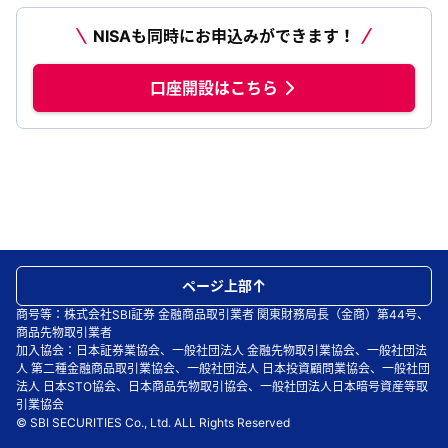
NISAも同時にお申込みができます！
口座開設はこちら
ページ上部
商号等：株式会社SBI証券 金融商品取引業者 関東財務局長（金商）第44号、
商品先物取引業者
加入協会：日本証券業協会、一般社団法人 金融先物取引業協会、一般社団法
人 第二種金融商品取引業協会、一般社団法人 日本投資顧問業協会、一般社団
法人 日本STO協会、日本商品先物取引協会、一般社団法人日本暗号資産等取
引業協会
© SBI SECURITIES Co., Ltd. ALL Rights Reserved