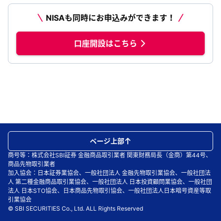
NISAも同時にお申込みができます！
口座開設はこちら
ページ上部
商号等：株式会社SBI証券 金融商品取引業者 関東財務局長（金商）第44号、
商品先物取引業者
加入協会：日本証券業協会、一般社団法人 金融先物取引業協会、一般社団法
人 第二種金融商品取引業協会、一般社団法人 日本投資顧問業協会、一般社団
法人 日本STO協会、日本商品先物取引協会、一般社団法人日本暗号資産等取
引業協会
© SBI SECURITIES Co., Ltd. ALL Rights Reserved