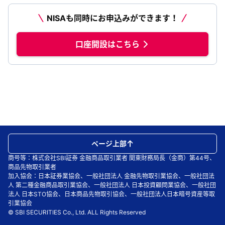
NISAも同時にお申込みができます！
口座開設はこちら
ページ上部
商号等：株式会社SBI証券 金融商品取引業者 関東財務局長（金商）第44号、
商品先物取引業者
加入協会：日本証券業協会、一般社団法人 金融先物取引業協会、一般社団法
人 第二種金融商品取引業協会、一般社団法人 日本投資顧問業協会、一般社団
法人 日本STO協会、日本商品先物取引協会、一般社団法人日本暗号資産等取
引業協会
© SBI SECURITIES Co., Ltd. ALL Rights Reserved