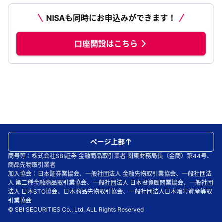
NISAも同時にお申込みができます！
口座開設はこちら
ページ上部
商号等：株式会社SBI証券 金融商品取引業者 関東財務局長（金商）第44号、
商品先物取引業者
加入協会：日本証券業協会、一般社団法人 金融先物取引業協会、一般社団法
人 第二種金融商品取引業協会、一般社団法人 日本投資顧問業協会、一般社団
法人 日本STO協会、日本商品先物取引協会、一般社団法人日本暗号資産等取
引業協会
© SBI SECURITIES Co., Ltd. ALL Rights Reserved