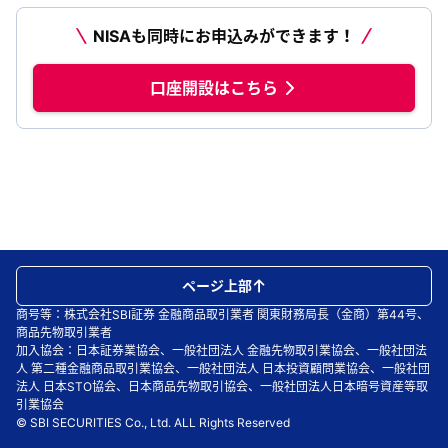
NISAも同時にお申込みができます！
口座開設はこちら
ページ上部
商号等：株式会社SBI証券 金融商品取引業者 関東財務局長（金商）第44号、
商品先物取引業者
加入協会：日本証券業協会、一般社団法人 金融先物取引業協会、一般社団法
人 第二種金融商品取引業協会、一般社団法人 日本投資顧問業協会、一般社団
法人 日本STO協会、日本商品先物取引協会、一般社団法人日本暗号資産等取
引業協会
© SBI SECURITIES Co., Ltd. ALL Rights Reserved