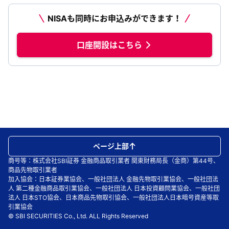
NISAも同時にお申込みができます！
口座開設はこちら
ページ上部
商号等：株式会社SBI証券 金融商品取引業者 関東財務局長（金商）第44号、
商品先物取引業者
加入協会：日本証券業協会、一般社団法人 金融先物取引業協会、一般社団法
人 第二種金融商品取引業協会、一般社団法人 日本投資顧問業協会、一般社団
法人 日本STO協会、日本商品先物取引協会、一般社団法人日本暗号資産等取
引業協会
© SBI SECURITIES Co., Ltd. ALL Rights Reserved