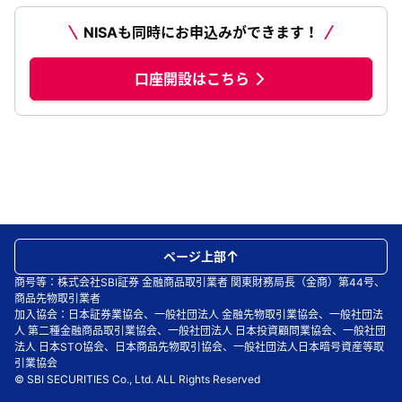
NISAも同時にお申込みができます！
口座開設はこちら
ページ上部
商号等：株式会社SBI証券 金融商品取引業者 関東財務局長（金商）第44号、
商品先物取引業者
加入協会：日本証券業協会、一般社団法人 金融先物取引業協会、一般社団法
人 第二種金融商品取引業協会、一般社団法人 日本投資顧問業協会、一般社団
法人 日本STO協会、日本商品先物取引協会、一般社団法人日本暗号資産等取
引業協会
© SBI SECURITIES Co., Ltd. ALL Rights Reserved