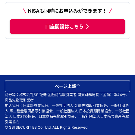
NISAも同時にお申込みができます！
口座開設はこちら
ページ上部
商号等：株式会社SBI証券 金融商品取引業者 関東財務局長（金商）第44号、
商品先物取引業者
加入協会：日本証券業協会、一般社団法人 金融先物取引業協会、一般社団法
人 第二種金融商品取引業協会、一般社団法人 日本投資顧問業協会、一般社団
法人 日本STO協会、日本商品先物取引協会、一般社団法人日本暗号資産等取
引業協会
© SBI SECURITIES Co., Ltd. ALL Rights Reserved