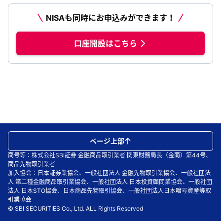
NISAも同時にお申込みができます！
口座開設はこちら
ページ上部
商号等：株式会社SBI証券 金融商品取引業者 関東財務局長（金商）第44号、
商品先物取引業者
加入協会：日本証券業協会、一般社団法人 金融先物取引業協会、一般社団法
人 第二種金融商品取引業協会、一般社団法人 日本投資顧問業協会、一般社団
法人 日本STO協会、日本商品先物取引協会、一般社団法人日本暗号資産等取
引業協会
© SBI SECURITIES Co., Ltd. ALL Rights Reserved