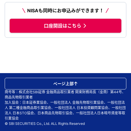
NISAも同時にお申込みができます！
口座開設はこちら
ページ上部
商号等：株式会社SBI証券 金融商品取引業者 関東財務局長（金商）第44号、
商品先物取引業者
加入協会：日本証券業協会、一般社団法人 金融先物取引業協会、一般社団法
人 第二種金融商品取引業協会、一般社団法人 日本投資顧問業協会、一般社団
法人 日本STO協会、日本商品先物取引協会、一般社団法人日本暗号資産等取
引業協会
© SBI SECURITIES Co., Ltd. ALL Rights Reserved