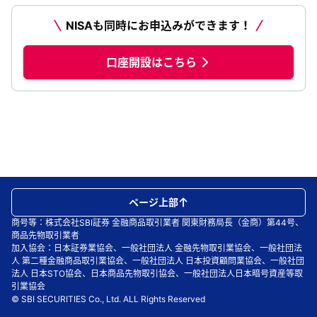
NISAも同時にお申込みができます！
口座開設はこちら
ページ上部
商号等：株式会社SBI証券 金融商品取引業者 関東財務局長（金商）第44号、
商品先物取引業者
加入協会：日本証券業協会、一般社団法人 金融先物取引業協会、一般社団法
人 第二種金融商品取引業協会、一般社団法人 日本投資顧問業協会、一般社団
法人 日本STO協会、日本商品先物取引協会、一般社団法人日本暗号資産等取
引業協会
© SBI SECURITIES Co., Ltd. ALL Rights Reserved