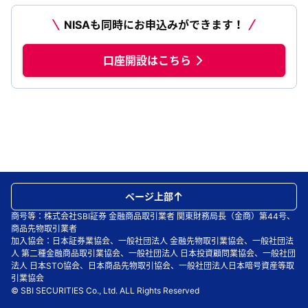
NISAも同時にお申込みができます！
口座開設はこちら
ページ上部
商号等：株式会社SBI証券 金融商品取引業者 関東財務局長（金商）第44号、
商品先物取引業者
加入協会：日本証券業協会、一般社団法人 金融先物取引業協会、一般社団法
人 第二種金融商品取引業協会、一般社団法人 日本投資顧問業協会、一般社団
法人 日本STO協会、日本商品先物取引協会、一般社団法人日本暗号資産等取
引業協会
© SBI SECURITIES Co., Ltd. ALL Rights Reserved