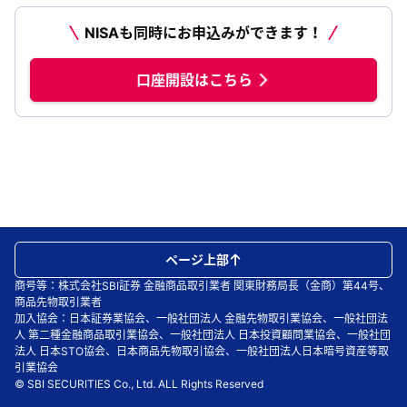
NISAも同時にお申込みができます！
口座開設はこちら
ページ上部
商号等：株式会社SBI証券 金融商品取引業者 関東財務局長（金商）第44号、
商品先物取引業者
加入協会：日本証券業協会、一般社団法人 金融先物取引業協会、一般社団法
人 第二種金融商品取引業協会、一般社団法人 日本投資顧問業協会、一般社団
法人 日本STO協会、日本商品先物取引協会、一般社団法人日本暗号資産等取
引業協会
© SBI SECURITIES Co., Ltd. ALL Rights Reserved