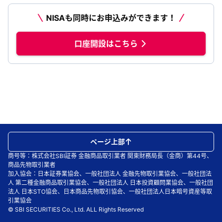
NISAも同時にお申込みができます！
口座開設はこちら
ページ上部
商号等：株式会社SBI証券 金融商品取引業者 関東財務局長（金商）第44号、
商品先物取引業者
加入協会：日本証券業協会、一般社団法人 金融先物取引業協会、一般社団法
人 第二種金融商品取引業協会、一般社団法人 日本投資顧問業協会、一般社団
法人 日本STO協会、日本商品先物取引協会、一般社団法人日本暗号資産等取
引業協会
© SBI SECURITIES Co., Ltd. ALL Rights Reserved