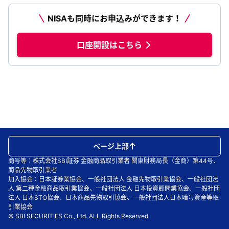
NISAも同時にお申込みができます！
口座開設はこちら
ページ上部
商号等：株式会社SBI証券 金融商品取引業者 関東財務局長（金商）第44号、
商品先物取引業者
加入協会：日本証券業協会、一般社団法人 金融先物取引業協会、一般社団法
人 第二種金融商品取引業協会、一般社団法人 日本投資顧問業協会、一般社団
法人 日本STO協会、日本商品先物取引協会、一般社団法人日本暗号資産等取
引業協会
© SBI SECURITIES Co., Ltd. ALL Rights Reserved