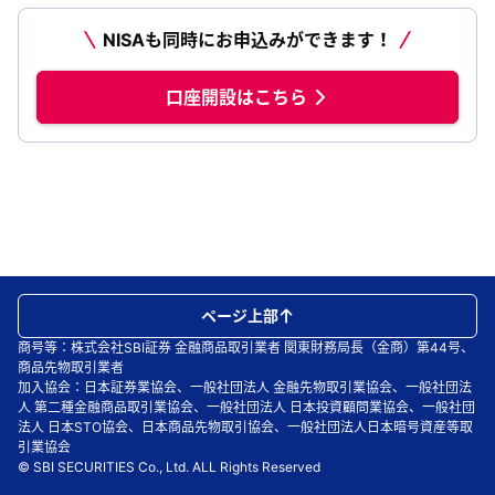
NISAも同時にお申込みができます！
口座開設はこちら
ページ上部
商号等：株式会社SBI証券 金融商品取引業者 関東財務局長（金商）第44号、
商品先物取引業者
加入協会：日本証券業協会、一般社団法人 金融先物取引業協会、一般社団法
人 第二種金融商品取引業協会、一般社団法人 日本投資顧問業協会、一般社団
法人 日本STO協会、日本商品先物取引協会、一般社団法人日本暗号資産等取
引業協会
© SBI SECURITIES Co., Ltd. ALL Rights Reserved