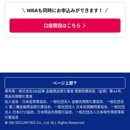
NISAも同時にお申込みができます！
口座開設はこちら
ページ上部
商号等：株式会社SBI証券 金融商品取引業者 関東財務局長（金商）第44号、
商品先物取引業者
加入協会：日本証券業協会、一般社団法人 金融先物取引業協会、一般社団法
人 第二種金融商品取引業協会、一般社団法人 日本投資顧問業協会、一般社団
法人 日本STO協会、日本商品先物取引協会、一般社団法人日本暗号資産等取
引業協会
© SBI SECURITIES Co., Ltd. ALL Rights Reserved