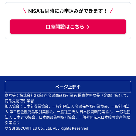
NISAも同時にお申込みができます！
口座開設はこちら
ページ上部
商号等：株式会社SBI証券 金融商品取引業者 関東財務局長（金商）第44号、
商品先物取引業者
加入協会：日本証券業協会、一般社団法人 金融先物取引業協会、一般社団法
人 第二種金融商品取引業協会、一般社団法人 日本投資顧問業協会、一般社団
法人 日本STO協会、日本商品先物取引協会、一般社団法人日本暗号資産等取
引業協会
© SBI SECURITIES Co., Ltd. ALL Rights Reserved